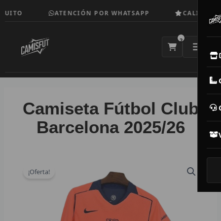
Ir
UITO
ATENCIÓN POR WHATSAPP
CALIDAD TO
al
contenido
2
E
M
Camiseta Fútbol Club
N
Barcelona 2025/26
CAM
T
¡Oferta!
V
R