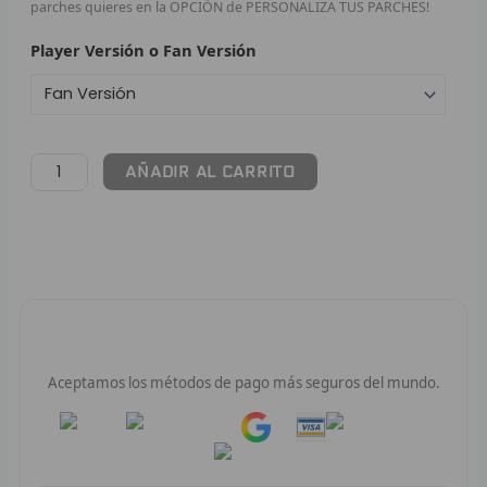
parches quieres en la OPCIÓN de PERSONALIZA TUS PARCHES!
F
Player Versión o Fan Versión
P
I
AÑADIR AL CARRITO
B
O
RET
V
Pago 100% Seguro
R
Aceptamos los métodos de pago más seguros del mundo.
R
Pay
Pay
R