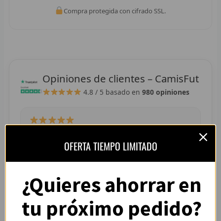
R
Compra protegida con cifrado SSL.
R
R
R
Opiniones de clientes – CamisFut
4.8 / 5
basado en
980 opiniones
RET
V
R
“La camiseta llegó perfecta, tallaje correcto y
OFERTA TIEMPO LIMITADO
colores muy vivos. Se nota que es de buena
R
calidad.”
— Adrián L. (España)
R
¿Quieres ahorrar en
R
tu próximo pedido?
R