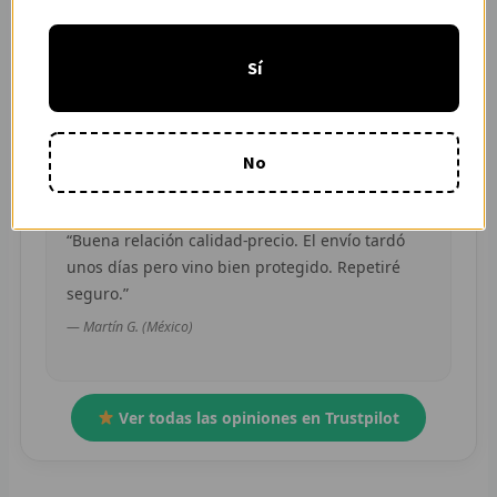
“Pedí dos camisetas de equipos distintos y
R
ambas llegaron en buen estado. Atención por
Sí
WhatsApp rápida y clara.”
R
— Camila R. (Chile)
R
No
O
MÁS
“Buena relación calidad-precio. El envío tardó
unos días pero vino bien protegido. Repetiré
E
seguro.”
P
— Martín G. (México)
T
C
Ver todas las opiniones en Trustpilot
C