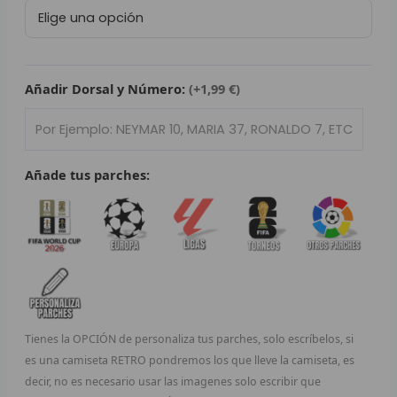
Fútbol
L
Club
Barcelona
P
2025/26
cantidad
Añadir Dorsal y Número:
(+1,99 €)
B
S
L
Añade tus parches:
O
SEL
V
E
Tienes la OPCIÓN de personaliza tus parches, solo escríbelos, si
A
es una camiseta RETRO pondremos los que lleve la camiseta, es
decir, no es necesario usar las imagenes solo escribir que
A