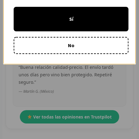
“Pedí dos camisetas de equipos distintos y
R
ambas llegaron en buen estado. Atención por
Sí
WhatsApp rápida y clara.”
R
— Camila R. (Chile)
R
No
O
MÁS
“Buena relación calidad-precio. El envío tardó
unos días pero vino bien protegido. Repetiré
E
seguro.”
P
— Martín G. (México)
T
C
Ver todas las opiniones en Trustpilot
C