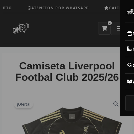
Ir
UITO
ATENCIÓN POR WHATSAPP
CALIDAD TO
al
contenido
2
E
M
Camiseta Liverpool
N
Footbal Club 2025/26
CAM
T
¡Oferta!
V
R