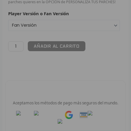
parches quieres en la OPCIÓN de PERSONALIZA TUS PARCHES!
F
Player Versión o Fan Versión
P
I
AÑADIR AL CARRITO
B
O
RET
V
Pago 100% Seguro
R
Aceptamos los métodos de pago más seguros del mundo.
R
Pay
Pay
R