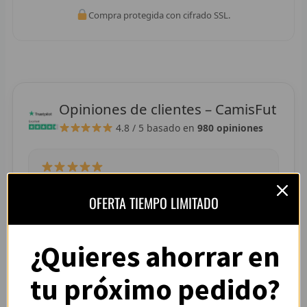
R
Compra protegida con cifrado SSL.
R
R
R
Opiniones de clientes – CamisFut
4.8 / 5
basado en
980 opiniones
RET
V
R
“La camiseta llegó perfecta, tallaje correcto y
OFERTA TIEMPO LIMITADO
colores muy vivos. Se nota que es de buena
R
calidad.”
— Adrián L. (España)
R
¿Quieres ahorrar en
R
tu próximo pedido?
R