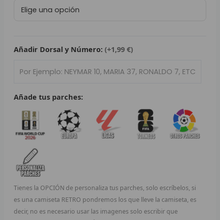
Liverpool
L
Footbal
Club
P
2025/26
cantidad
Añadir Dorsal y Número:
(+1,99 €)
B
S
L
Añade tus parches:
O
SEL
V
E
Tienes la OPCIÓN de personaliza tus parches, solo escríbelos, si
A
es una camiseta RETRO pondremos los que lleve la camiseta, es
decir, no es necesario usar las imagenes solo escribir que
A