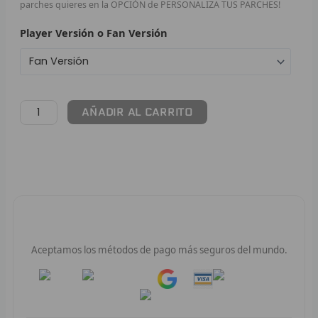
parches quieres en la OPCIÓN de PERSONALIZA TUS PARCHES!
F
Player Versión o Fan Versión
P
I
AÑADIR AL CARRITO
B
O
RET
V
Pago 100% Seguro
R
Aceptamos los métodos de pago más seguros del mundo.
R
Pay
Pay
R