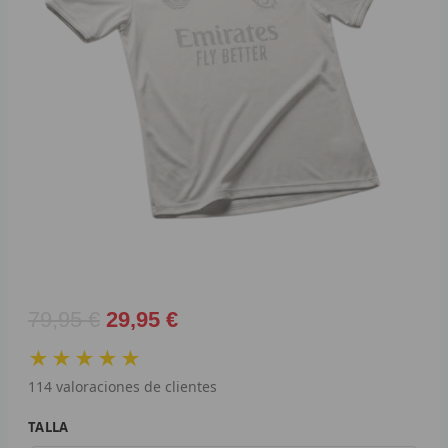
F
M
P
A
B
L
A
M
El
El
79,95
€
29,95
€
precio
precio
I
★★★★★
original
actual
C
114
valoraciones de clientes
era:
es:
79,95 €.
29,95 €.
Camiseta
J
TALLA