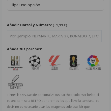
Real
L
Madrid
125º
P
Aniversario
cantidad
Añadir Dorsal y Número:
(+1,99 €)
B
S
L
Añade tus parches:
O
SEL
V
E
Tienes la OPCIÓN de personaliza tus parches, solo escríbelos, si
A
es una camiseta RETRO pondremos los que lleve la camiseta, es
decir, no es necesario usar las imagenes solo escribir que
A