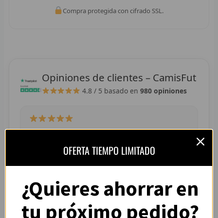
R
Compra protegida con cifrado SSL.
R
R
R
Opiniones de clientes – CamisFut
4.8 / 5
basado en
980 opiniones
RET
V
R
“La camiseta llegó perfecta, tallaje correcto y
colores muy vivos. Se nota que es de buena
OFERTA TIEMPO LIMITADO
R
calidad.”
— Adrián L. (España)
R
¿Quieres ahorrar en
R
tu próximo pedido?
R