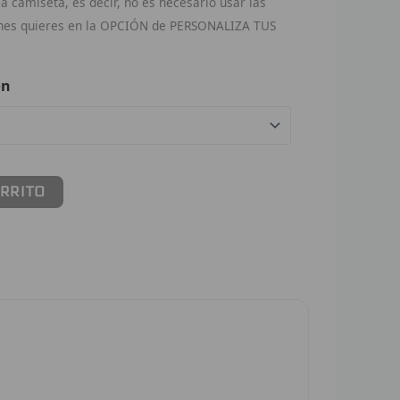
 camiseta, es decir, no es necesario usar las
ches quieres en la OPCIÓN de PERSONALIZA TUS
ón
ARRITO