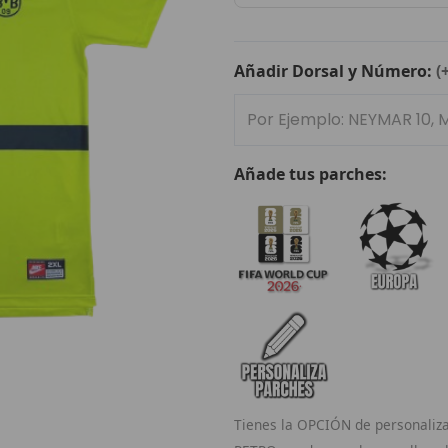
Dortmund
1996/97
cantidad
Añadir Dorsal y Número:
(
Añade tus parches:
Tienes la OPCIÓN de personaliza 