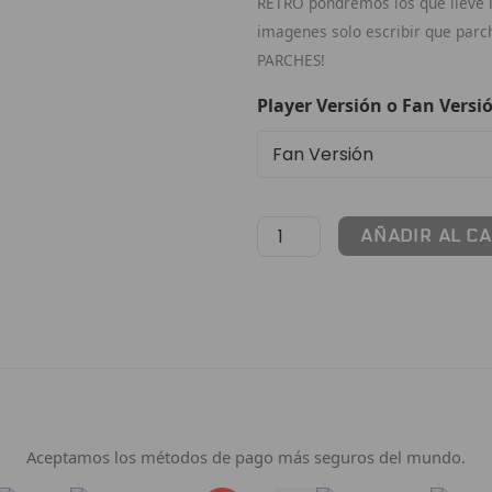
RETRO pondremos los que lleve la
imagenes solo escribir que par
PARCHES!
Player Versión o Fan Versi
AÑADIR AL C
Pago 100% Seguro
Aceptamos los métodos de pago más seguros del mundo.