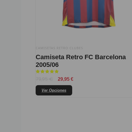
elegir
en
la
página
de
producto
CAMISETAS RETRO CLUBES
Camiseta Retro FC Barcelona
2005/06
Valorado
79,95
€
29,95
€
con
5
de 5
Ver Opciones