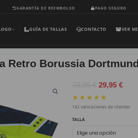
GARANTÍA DE REEMBOLSO
PAGO SEGURO
E
LOGO
GUÍA DE TALLAS
CONTACTO
VER MI
a Retro Borussia Dortmund
El
El
79,95
€
29,95
€
precio
prec
★★★★★
original
actu
142
valoraciones de clientes
era:
es:
79,95 €.
29,9
Camiseta
TALLA
Retro
Borussia