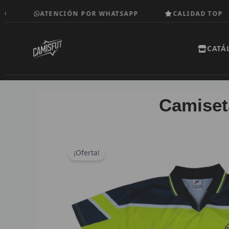
Ir
ATENCIÓN POR WHATSAPP
CALIDAD TOP
al
contenido
CATÁ
Camiset
¡Oferta!