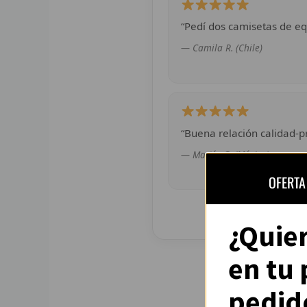
“Pedí dos camisetas de eq
— Camila R. (Chile)
“Buena relación calidad-pr
— Martín G. (México)
OFERTA
¿Quie
en tu
pedid