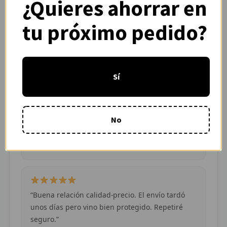
¿Quieres ahorrar en
colores muy vivos. Se nota que es de buena
R
calidad.”
tu próximo pedido?
— Adrián L. (España)
R
R
Sí
O
“Pedí dos camisetas de equipos distintos y
MÁS
ambas llegaron en buen estado. Atención por
No
WhatsApp rápida y clara.”
E
— Camila R. (Chile)
P
T
C
“Buena relación calidad-precio. El envío tardó
unos días pero vino bien protegido. Repetiré
C
seguro.”