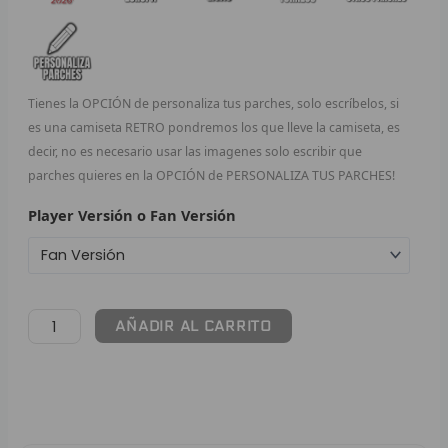
F
P
Tienes la OPCIÓN de personaliza tus parches, solo escríbelos, si
I
es una camiseta RETRO pondremos los que lleve la camiseta, es
decir, no es necesario usar las imagenes solo escribir que
B
parches quieres en la OPCIÓN de PERSONALIZA TUS PARCHES!
O
Player Versión o Fan Versión
RET
V
AÑADIR AL CARRITO
R
R
R