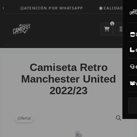
Ir
O
ATENCIÓN POR WHATSAPP
CALIDAD TOP
al
contenido
2
E
M
Camiseta Retro
N
Manchester United
2022/23
CAM
T
V
¡Oferta!
R