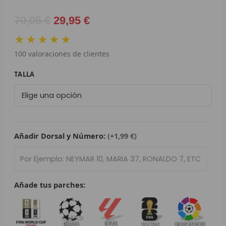
L
El
El
79,95
€
29,95
€
precio
precio
P
★★★★★
original
actual
B
100
valoraciones de clientes
era:
es:
79,95 €.
29,95 €.
Camiseta
S
TALLA
Retro
L
Manchester
United
O
2022/23
cantidad
Añadir Dorsal y Número:
(+1,99 €)
SEL
V
E
Añade tus parches:
A
A